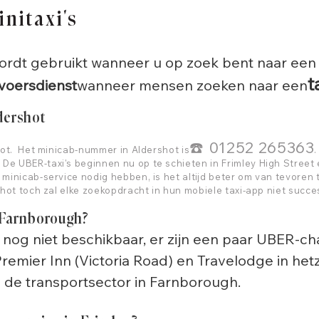
nitaxi's
ordt gebruikt wanneer u op zoek bent naar een ta
t
voersdienst
wanneer mensen zoeken naar een
ldershot
☎️ 01252 265363
shot. Het minicab-nummer in Aldershot is
e UBER-taxi's beginnen nu op te schieten in Frimley High Street
minicab-service nodig hebben, is het altijd beter om van tevoren
hot toch zal elke zoekopdracht in hun mobiele taxi-app niet succes
n Farnborough?
nog niet beschikbaar, er zijn een paar UBER-cha
emier Inn (Victoria Road) en Travelodge in het
 de transportsector in Farnborough.