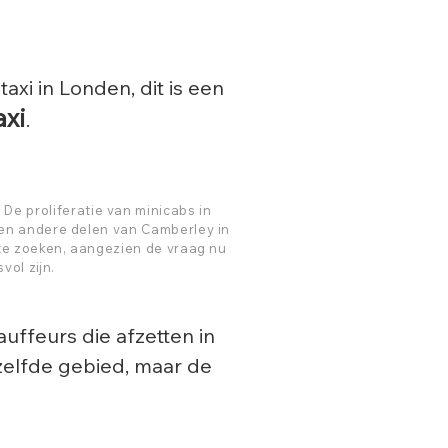
xi in Londen, dit is een
axi
.
. De proliferatie van minicabs in
 en andere delen van Camberley in
 te zoeken, aangezien de vraag nu
vol zijn.
uffeurs die afzetten in
zelfde gebied, maar de