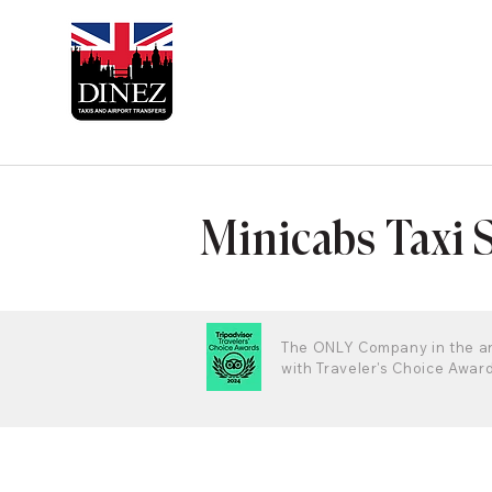
Minicabs Taxi 
The ONLY Company in the a
with Traveler's Choice Awar