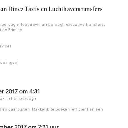
an Dinez Taxi's en Luchthaventransfers
rnborough-Heathrow-Farnborough executive transfers,
t en Frimley
rvices
rdelingen)
r 2017 om 4:31
Taxi in Farnborough
d en daarbuiten. Makkelijk te boeken, efficiënt en een
mber 2017 om 7:31 uur