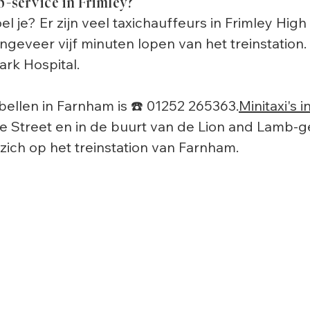
b-service in Frimley?
l je? Er zijn veel taxichauffeurs in Frimley Hig
geveer vijf minuten lopen van het treinstation.
ark Hospital.
ellen in Farnham is ☎️ 01252 265363.
Minitaxi's 
tle Street en in de buurt van de Lion and Lamb-
zich op het treinstation van Farnham.