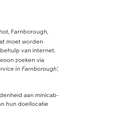
shot, Farnborough,
dat moet worden
behulp van internet.
ewoon zoeken via
ervice in Farnborough',
denheid aan minicab-
an hun doellocatie