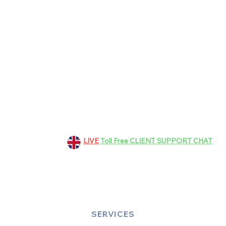
151 Grosvenor Road, Aldershot
GU11 3EF, Hampshire, UK
+44 01252 265363
LIVE
Toll Free CLIENT SUPPORT CHAT
bookings@dinez.co.uk
customer.support@dinez.co.uk
SERVICES