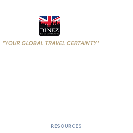
"YOUR GLOBAL TRAVEL CERTAINTY"
Rushmoor Borough Licensing
(Aldershot, Farnborough)
LICENSE NUMBER: 25/00699/TXOPR-1/5
RESOURCES