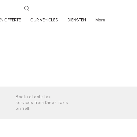
N OFFERTE
OUR VEHICLES
DIENSTEN
More
Book reliable taxi
services from Dinez Taxis
on Yell.