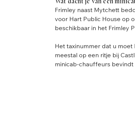
Wat dacht je van een minica
Frimley naast Mytchett bedoe
voor Hart Public House op on
beschikbaar in het Frimley P
Het taxinummer dat u moet b
meestal op een ritje bij Cas
minicab-chauffeurs bevindt 