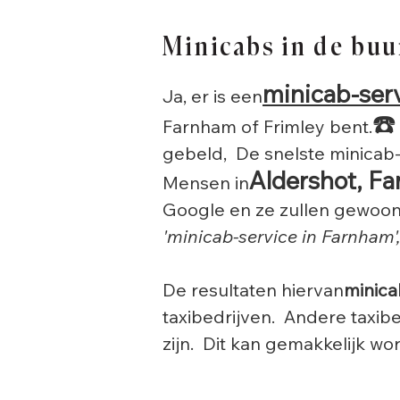
Minicabs in de buu
minicab-ser
Ja, er is een
☎️
Farnham of Frimley bent.
gebeld, De snelste minicab
Aldershot, F
Mensen in
Google en ze zullen gewoo
'minicab-service in Farnham',
De resultaten hiervan
minica
taxibedrijven. Andere taxibe
zijn. Dit kan gemakkelijk wo