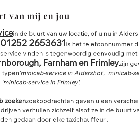
rt van mij en jou
vice
in de buurt van uw locatie, of u nu in Alder
01252 2653631
is het telefoonnummer 
-service vinden is tegenwoordig eenvoudig met 
arnborough, Farnham en Frimley
zijn g
n typen
'minicab-service in Aldershot', 'minicab-s
 'minicab-service in Frimley'.
b zoeken
zoekopdrachten geven u een verschei
drijven verhullen zichzelf alsof ze in de buurt v
rden gedaan door elke taxichauffeur .