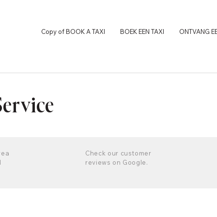
Copy of BOOK A TAXI
BOEK EEN TAXI
ONTVANG EE
Service
rea
Check our customer
d
reviews on Google.