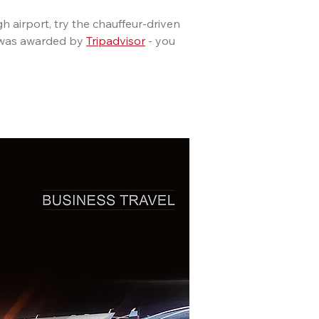
h airport, try the chauffeur-driven
ce was awarded by
Tripadvisor
- you