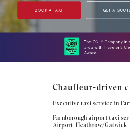
BOOK A TAXI
GET A QUOT
The ONLY Company in 
area with Traveler's Ch
Award
Chauffeur-driven c
Executive taxi service in F
Farnborough airport taxi ser
Airport-Heathrow/Gatwick