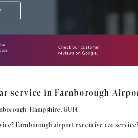
E
the
Check our customer
oice
reviews on Google.
ar service in Farnborough Airpo
arnborough, Hampshire, GU14
vice? Farnborough airport executive car service