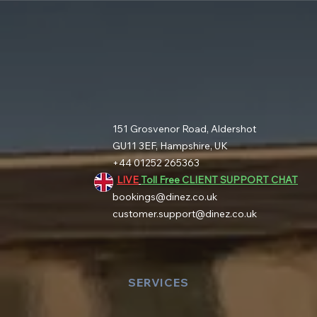
151 Grosvenor Road, Aldershot
GU11 3EF, Hampshire, UK
+44 01252 265363
LIVE
Toll Free CLIENT SUPPORT CHAT
bookings@dinez.co.uk
customer.support@dinez.co.uk
SERVICES