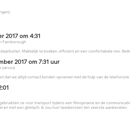
ingen)
r 2017 om 4:31
 in Farnborough
daarbuiten. Makkelijk te boeken, efficiënt en een comfortabele reis. Redel
mber 2017 om 7:31 uur
e service
it dat we altijd contact konden opnemen met de hulp van de telefoniste 
2:01
e gebruikten ze voor transport tijdens een filmopname en de communicat
l en met een glimlach. Ik zou hun taxidiensten ten zeerste aanbevelen.