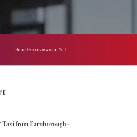
Read the reviews on Yell
rt
? Taxi from Farnborough-