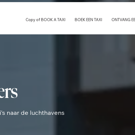
Copy of BOOK A TAXI
BOEK EEN TAXI
ONTVANG EE
ers
i's naar de luchthavens