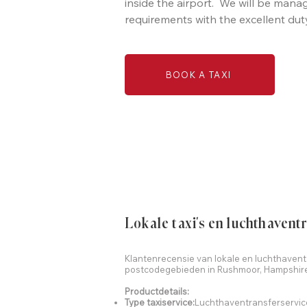
inside the airport. We will be mana
requirements with the excellent duty
BOOK A TAXI
Lokale taxi's en luchthavent
Klantenrecensie van lokale en luchthaventa
postcodegebieden in Rushmoor, Hampshir
Productdetails:
Type taxiservice:
Luchthaventransferservic