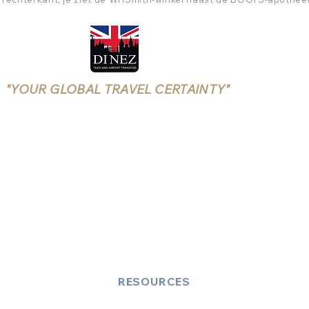
"YOUR GLOBAL TRAVEL CERTAINTY"
Rushmoor Borough Licensing
(Aldershot, Farnborough)
LICENSE NUMBER: 25/00699/TXOPR-1/5
RESOURCES