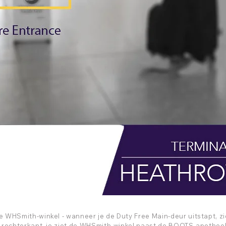
 WHSmith-winkel - wanneer je de Duty Free Main-deur uitstapt, z
e rechterkant, je ziet de WHSmith-winkel naast de BOOTS-apothee