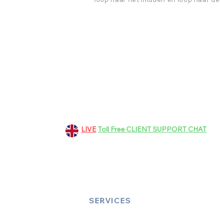
151 Grosvenor Road, Aldershot
GU11 3EF, Hampshire, UK
+44 01252 265363
LIVE
Toll Free CLIENT SUPPORT CHAT
bookings@dinez.co.uk
customer.support@dinez.co.uk
SERVICES