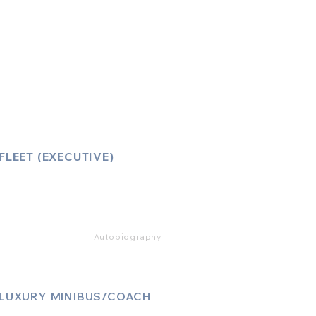
Account Log-In
FAQ
How to Book
Vehicle Ameneties
FLEET (EXECUTIVE)
Mercedes E Class
Mercedes S Class
Mercedes V Class (6,7,8)
Range Rover
Autobiography
LUXURY MINIBUS/COACH