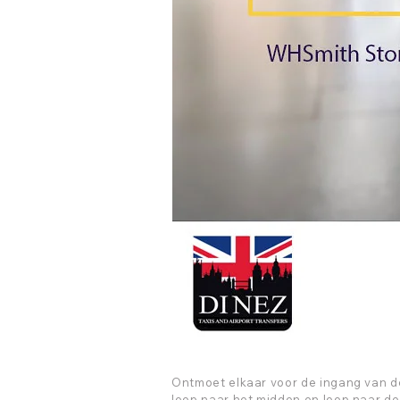
Ontmoet elkaar voor de ingang van de
loop naar het midden en loop naar d