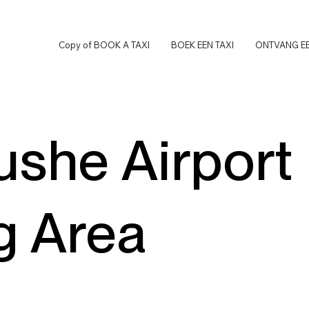
Copy of BOOK A TAXI
BOEK EEN TAXI
ONTVANG EE
ushe Airport
g Area