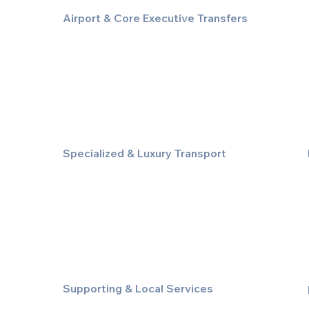
Airport & Core Executive Transfers
Executive Airport Transfers
Corporate & Business Travel
Discreet HNW/Diplomatic Hire
Financial & Corporate Roadshows
Specialized & Luxury Transport
Executive Large Group Transfers
Executive Inter-City Travel
Special Event & Occasion Hire
Chauffeur By The Hour
Supporting & Local Services
Local Taxi Service (Dinez Local)