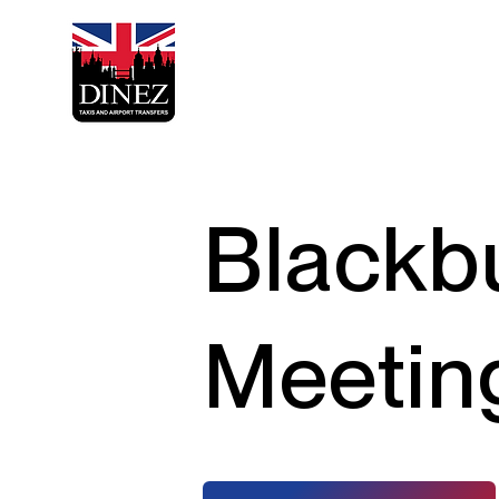
Blackb
Meetin