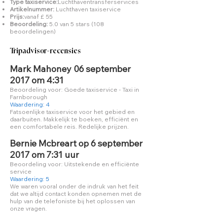
Type taxiservice:
Luchthaventransferservices
Artikelnummer:
Luchthaven taxiservice
Prijs:
vanaf £ 55
Beoordeling:
5.0 van 5 stars (108
beoordelingen)
Tripadvisor-recensies
Mark Mahoney 06 september
2017 om 4:31
Beoordeling voor: Goede taxiservice - Taxi in
Farnborough
Waardering: 4
Fatsoenlijke taxiservice voor het gebied en
daarbuiten. Makkelijk te boeken, efficiënt en
een comfortabele reis. Redelijke prijzen.
Bernie Mcbreart op 6 september
2017 om 7:31 uur
Beoordeling voor: Uitstekende en efficiënte
service
Waardering: 5
We waren vooral onder de indruk van het feit
dat we altijd contact konden opnemen met de
hulp van de telefoniste bij het oplossen van
onze vragen.