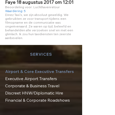
Faye 18 augustus 2017 om 12:01
Beoordeling voor: Luchthavenretour
Waardering: 5
Dinez Taxi's, we zijn absoluut geweldig. We
gebruikten ze voor transport tijdens een
filmopname en de communicatie was
ongeëvenaard. Ze waren op tijd, beleefd en
behandelden alle verzoeken snel en met een
glimlach. Ik zou hun taxidiensten ten zeerste
aanbevelen.
SERVICES
Airport & Core Executive Transfers
Executive Airport Transfers
Corporate & Business Travel
Discreet HNW/Diplomatic Hire
Financial & Corporate Roadshows