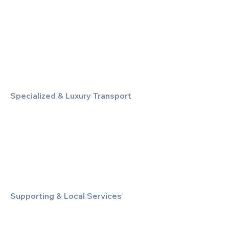
Executive Airport Transfers
Corporate & Business Travel
Discreet HNW/Diplomatic Hire
Financial & Corporate Roadshows
Specialized & Luxury Transport
Executive Large Group Transfers
Executive Inter-City Travel
Special Event & Occasion Hire
Chauffeur By The Hour
Supporting & Local Services
Local Taxi Service (Dinez Local)
Secure Document/Parcel Transfer