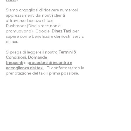
Siamo orgogliosi di ricevere numerosi
apprezzamenti dai nostri clienti
attraverso
Licenza di taxi
Rushmoor
(Disclaimer: non ci
promuovono). Google
'
Dinez Taxi
'
per
sapere come beneficiare dei nostri servizi
di taxi.
Si prega di leggere il nostro
Termini &
Condizioni
,
Domande
frequenti
o
procedure di incontro e
accoglienza dei taxi
.
Ti confermeremo la
prenotazione del taxi il prima possibile.