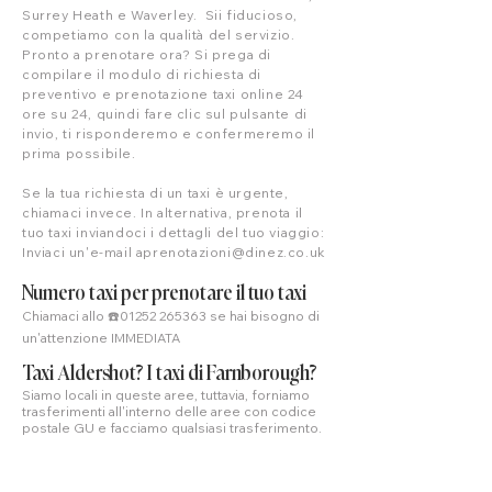
Surrey Heath e Waverley. Sii fiducioso,
competiamo con la qualità del servizio.
Pronto a prenotare ora? Si prega di
compilare il modulo di richiesta di
preventivo e prenotazione taxi online 24
ore su 24, quindi fare clic sul pulsante di
invio, ti risponderemo e confermeremo il
prima possibile.
Se la tua richiesta di un taxi è urgente,
chiamaci invece. In alternativa, prenota il
tuo taxi inviandoci i dettagli del tuo viaggio:
Inviaci un'e-mail a
prenotazioni@dinez.co.uk
Numero taxi per prenotare il tuo taxi
Chiamaci allo ☎️01252 265363 se hai bisogno di
un'attenzione IMMEDIATA
Taxi Aldershot? I taxi di Farnborough?
Siamo locali in queste aree, tuttavia, forniamo
trasferimenti all'interno delle aree con codice
postale GU e facciamo qualsiasi trasferimento.