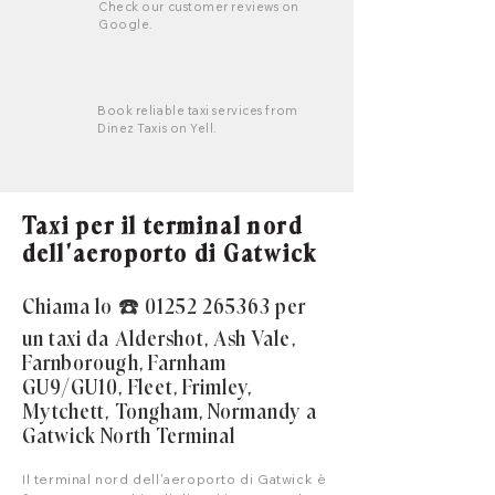
Check our customer reviews on
Google.
Book reliable taxi services from
Dinez Taxis on Yell.
Taxi per il terminal nord
dell'aeroporto di Gatwick
Chiama lo ☎️
01252 265363
per
un taxi da Aldershot, Ash Vale,
Farnborough, Farnham
GU9/GU10, Fleet, Frimley,
Mytchett, Tongham, Normandy a
Gatwick North Terminal
Il terminal nord dell'aeroporto di Gatwick è