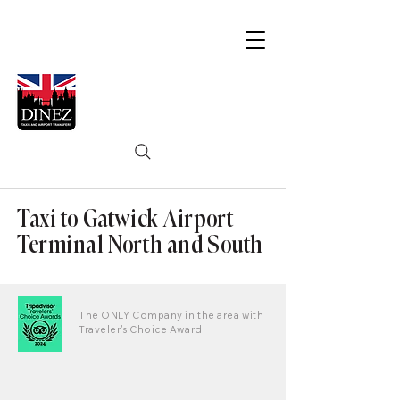
Taxi to Gatwick Airport
Terminal North and South
The ONLY Company in the area with
Traveler's Choice Award