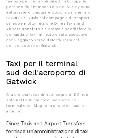
famoso per molti voli diretti in Europa, le
persone dell'Hampshire e del Surrey sono
entusiaste di viaggiare dopo la pandemia di
COVID-19. Qualsiasi compagnia di trasporti
sarebbe molto lieta che Dinez Taxis and
Airport Transfers sia pronta a soddisfare la
domanda di taxi, minicab e auto executive
che viaggiano verso il North Terminal
dell'aeroporto di Gatwick.
Taxi per il terminal
sud dell'aeroporto di
Gatwick
Ora c'è una tassa di riconsegna di £ 5 non
solo nel terminal nord, ma anche nel
terminal sud. Meglio prenotare il taxi in
anticipo.
Dinez Taxis and Airport Transfers
fornisce un'amministrazione di taxi