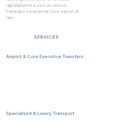
rapidamente e con un sorriso.
Consiglio vivamente i loro servizi di
taxi.
SERVICES
Airport & Core Executive Transfers
Executive Airport Transfers
Corporate & Business Travel
Discreet HNW/Diplomatic Hire
Financial & Corporate Roadshows
Specialized & Luxury Transport
Executive Large Group Transfers
Executive Inter-City Travel