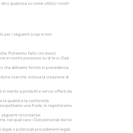
irci qualcosa su come utilizzi i nostri
olo per i seguenti scopi e non
 volta. Potremmo farlo con mezzi
one in nostro possesso su di te e i Dati
tto che abbiamo fornito in precedenza,
ndurre ricerche, inclusa la creazione di
) in merito a prodotti e servizi offerti da
 la qualità e la conformità.
e sospettiamo una frode, lo registreremo.
e seguenti circostanze:
rte, nel qual caso i Dati personali da noi
 legali o potenziali procedimenti legali.