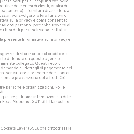
este parti per gli scopi indicati nella
tive da elenchi di clienti, analisi di
i a pagamento) e fornitura di assistenza
essari per svolgere le loro funzioni e
mativa sulla privacy e come consentito
uoi dati personali potrebbe trovarsi al
tuoi dati personali siano trattati in
lla presente Informativa sulla privacy e
agenzie di riferimento del credito e di
 di te detenute da queste agenzie
riamente collegato. Questi record
ua domanda e i dettagli di pagamento del
ni per aiutare a prendere decisioni di
ssione e prevenzione delle frodi. Ciò
tre persone e organizzazioni. Noi, e
di.
 quali registriamo informazioni su di te,
nor Road Aldershot GU11 3EF Hampshire.
Sockets Layer (SSL), che crittografa le