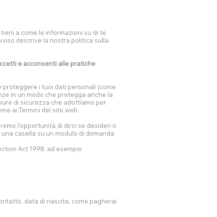
tieni a come le informazioni su di te
viso descrive la nostra politica sulla
accetti e acconsenti alle pratiche
e proteggere i tuoi dati personali (come
genze in un modo che protegga anche la
isure di sicurezza che adottiamo per
me ai Termini del sito web.
emo l'opportunità di dirci se desideri o
ndo una casella su un modulo di domanda
tection Act 1998, ad esempio
contatto, data di nascita, come pagherai