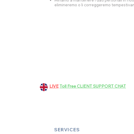
Miriamo a mantenere i dati personali in nost
elimineremo o li correggeremo tempestivament
151 Grosvenor Road, Aldershot
GU11 3EF, Hampshire, UK
+44 01252 265363
LIVE
Toll Free CLIENT SUPPORT CHAT
bookings@dinez.co.uk
customer.support@dinez.co.uk
SERVICES