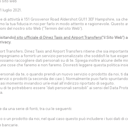
o sito web
 luglio 2021.
ede di attività è 151 Grosvenor Road Aldershot GU11 3EF Hampshire, sa che 
o la tua fiducia in noi per farlo in modo attento e ragionevole. Questo av
ioni del nostro sito Web ("Termini del sito Web").
visitando
il sito ufficiale di Dinez Taxis and Airport Transfers
("il Sito Web") 
rivacy.
port Transfers. Dinez Taxis and Airport Transfers ritiene che sia important
 impegniamo a fornirti un servizio personalizzato che soddisfi le tue esi
ssiamo raccogliere dati personali su di te. Spiega inoltre alcune delle m
alcune cose che faremo e non faremo. Dovresti leggere questa politica insie
rsonali da te, o quando prendi un nuovo servizio o prodotto da noi, ti dar
 servizi o prodotti (a seconda dei casi ). Normalmente puoi farlo spunta
asi momento inviandoci un'e-mail all'indirizzo riportato di seguito.
u di te potrebbero essere "dati personali sensibili" ai sensi del Data Pro
a.
da una serie di fonti, tra cui le seguenti:
o o un prodotto da noi, nel qual caso questo può includere i tuoi dati di 
e bancarie.