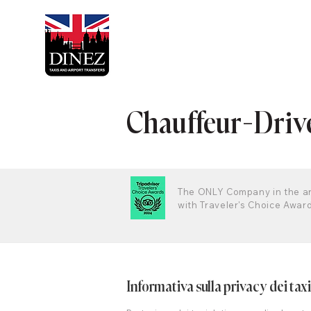
Chauffeur-Drive
The ONLY Company in the a
with Traveler's Choice Awar
Informativa sulla privacy dei taxi