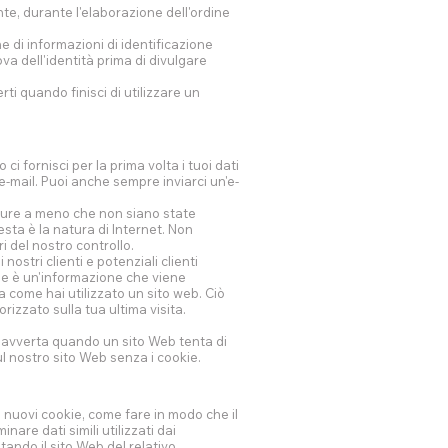
te, durante l'elaborazione dell'ordine
e di informazioni di identificazione
a dell'identità prima di divulgare
ti quando finisci di utilizzare un
i fornisci per la prima volta i tuoi dati
e-mail. Puoi anche sempre inviarci un'e-
icure a meno che non siano state
ta è la natura di Internet. Non
i del nostro controllo.
ostri clienti e potenziali clienti
okie è un'informazione che viene
a come hai utilizzato un sito web. Ciò
izzato sulla tua ultima visita.
ti avverta quando un sito Web tenta di
sul nostro sito Web senza i cookie.
 nuovi cookie, come fare in modo che il
nare dati simili utilizzati dai
ando il sito Web del relativo