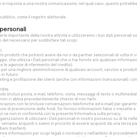
o in risposta a una nostra comunicazione, nel qual caso, questo potrebbe d
bblico, come il registro elettorale.
 personali
parte importante della nostra attività e utilizzeremo i tuoi dati personali s
o del necessario per soddisfare tali scopi:
i.
 e/o prodotti che potresti avere da noi o da partner selezionati di volta in
io, che utilizza i Dati personali che ci hai fornito e/o qualsiasi informazi
e le agenzie di riferimento del credito).
i per una migliore amministrazione di qualsiasi account, servizio e prodo
 in futuro.
keting e profilazione dei clienti (anche con informazioni transazionali), co
rdite.
do (inclusi posta, e-mail, telefono, visita, messaggi di testo o multimediali
u non ci abbia precedentemente chiesto di non farlo.
azioni con te (incluse conversazioni telefoniche ed e-mail) per garantire
zie di prevenzione delle frodi. Se fornisci informazioni false o inesatte 
zi se non in conformità con la presente Informativa sulla privacy.
nizzazioni di utilizzare i Dati personali in nostro possesso su di te nell
, veniamo acquisiti o siamo in procinto di essere acquisiti da una terza pa
beni trasferiti.
nire informazioni per scopi legali o normativi o nell'ambito di procedimenti