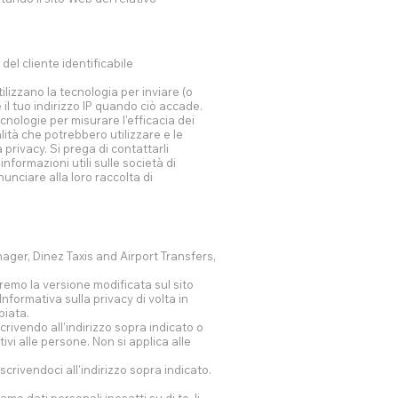
del cliente identificabile
tilizzano la tecnologia per inviare (o
il tuo indirizzo IP quando ciò accade.
cnologie per misurare l'efficacia dei
lità che potrebbero utilizzare e le
 privacy. Si prega di contattarli
informazioni utili sulle società di
nunciare alla loro raccolta di
nager, Dinez Taxis and Airport Transfers,
remo la versione modificata sul sito
nformativa sulla privacy di volta in
biata.
crivendo all'indirizzo sopra indicato o
ivi alle persone. Non si applica alle
scrivendoci all'indirizzo sopra indicato.