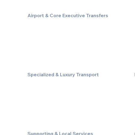
Airport & Core Executive Transfers
Executive Airport Transfers
Corporate & Business Travel
Discreet HNW/Diplomatic Hire
Financial & Corporate Roadshows
Specialized & Luxury Transport
Executive Large Group Transfers
Executive Inter-City Travel
Special Event & Occasion Hire
Chauffeur By The Hour
Supporting & Local Services