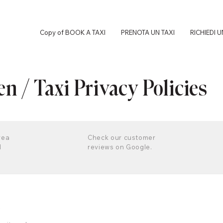
Copy of BOOK A TAXI
PRENOTA UN TAXI
RICHIEDI 
n / Taxi Privacy Policies
rea
Check our customer
d
reviews on Google.