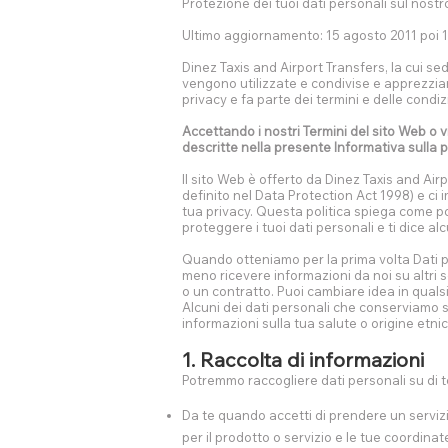
Protezione dei tuoi dati personali sul nostr
Ultimo aggiornamento: 15 agosto 2011 poi 11
Dinez Taxis and Airport Transfers, la cui s
vengono utilizzate e condivise e apprezziam
privacy e fa parte dei termini e delle condiz
Accettando i nostri Termini del sito Web o 
descritte nella presente Informativa sulla p
Il sito Web è offerto da Dinez Taxis and Air
definito nel Data Protection Act 1998) e ci
tua privacy. Questa politica spiega come po
proteggere i tuoi dati personali e ti dice 
Quando otteniamo per la prima volta Dati pe
meno ricevere informazioni da noi su altri
o un contratto. Puoi cambiare idea in qualsi
Alcuni dei dati personali che conserviamo s
informazioni sulla tua salute o origine etnic
1. Raccolta di informazioni
Potremmo raccogliere dati personali su di te 
Da te quando accetti di prendere un servizi
per il prodotto o servizio e le tue coordinat