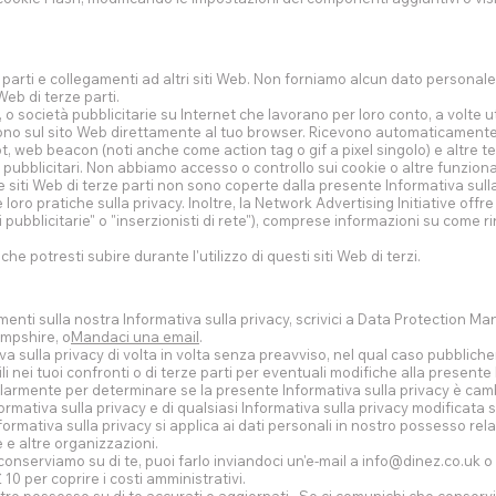
e parti e collegamenti ad altri siti Web. Non forniamo alcun dato personale 
Web di terze parti.
i, o società pubblicitarie su Internet che lavorano per loro conto, a volte u
aiono sul sito Web direttamente al tuo browser. Ricevono automaticamente 
, web beacon (noti anche come action tag o gif a pixel singolo) e altre te
 pubblicitari. Non abbiamo accesso o controllo sui cookie o altre funziona
e siti Web di terze parti non sono coperte dalla presente Informativa sulla
loro pratiche sulla privacy. Inoltre, la Network Advertising Initiative offre 
pubblicitarie" o "inserzionisti di rete"), comprese informazioni su come ri
e potresti subire durante l'utilizzo di questi siti Web di terzi.
menti sulla nostra Informativa sulla privacy, scrivici a Data Protection Ma
mpshire, o
Mandaci una email
.
 sulla privacy di volta in volta senza preavviso, nel qual caso pubbliche
ei tuoi confronti o di terze parti per eventuali modifiche alla presente I
golarmente per determinare se la presente Informativa sulla privacy è cam
rmativa sulla privacy e di qualsiasi Informativa sulla privacy modificata s
ormativa sulla privacy si applica ai dati personali in nostro possesso relat
 e altre organizzazioni.
conserviamo su di te, puoi farlo inviandoci un'e-mail a
info@dinez.co.uk
o 
0 per coprire i costi amministrativi.