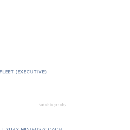
Account Log-In
FAQ
How to Book
Vehicle Ameneties
FLEET (EXECUTIVE)
Mercedes E Class
Mercedes S Class
Mercedes V Class (6,7,8)
Range Rover
Autobiography
LUXURY MINIBUS/COACH