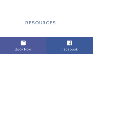
Cruise Port Transfers
RESOURCES
Account Log-In
FAQ
How to Book
Book Now
Facebook
Vehicle Ameneties
FLEET (EXECUTIVE)
Mercedes E Class
Mercedes S Class
Mercedes V Class (6,7,8)
Range Rover
Autobiography