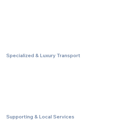
Executive Airport Transfers
Corporate & Business Travel
Discreet HNW/Diplomatic Hire
Financial & Corporate Roadshows
Specialized & Luxury Transport
Executive Large Group Transfers
Executive Inter-City Travel
Special Event & Occasion Hire
Chauffeur By The Hour
Supporting & Local Services
Local Taxi Service (Dinez Local)
Secure Document/Parcel Transfer