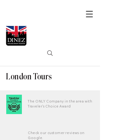
London Tours
The ONLY Company in the area with
Traveler's Choice Award
Check our customer reviews on
Google.