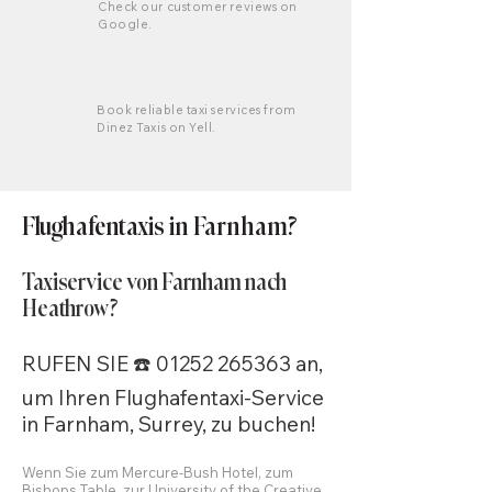
Check our customer reviews on
Google.
Book reliable taxi services from
Dinez Taxis on Yell.
Flughafentaxis in Farnham?
Taxiservice von Farnham nach
Heathrow?
RUFEN SIE ☎️
01252 265363
an,
um Ihren Flughafentaxi-Service
in Farnham, Surrey, zu buchen!
Wenn Sie zum Mercure-Bush Hotel, zum
Bishops Table, zur University of the Creative