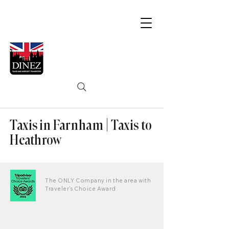
Taxis in Farnham | Taxis to
Heathrow
The ONLY Company in the area with
Traveler's Choice Award