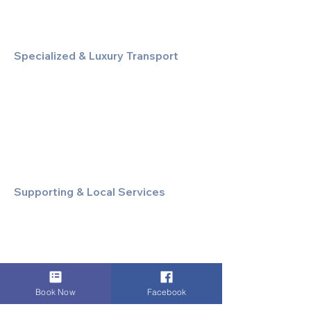
Specialized & Luxury Transport
Executive Large Group Transfers
Executive Inter-City Travel
Special Event & Occasion Hire
Chauffeur By The Hour
Supporting & Local Services
Local Taxi Service (Dinez Local)
Secure Document/Parcel Transfer
Cruise Port Transfers
Book Now
Facebook
RESOURCES