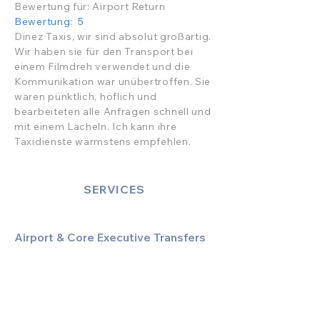
Bewertung für: Airport Return
Bewertung: 5
Dinez Taxis, wir sind absolut großartig.
Wir haben sie für den Transport bei
einem Filmdreh verwendet und die
Kommunikation war unübertroffen. Sie
waren pünktlich, höflich und
bearbeiteten alle Anfragen schnell und
mit einem Lächeln. Ich kann ihre
Taxidienste wärmstens empfehlen.
SERVICES
Airport & Core Executive Transfers
Executive Airport Transfers
Corporate & Business Travel
Discreet HNW/Diplomatic Hire
Financial & Corporate Roadshows