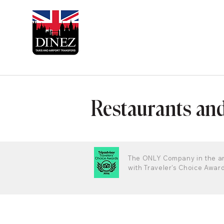
Restaurants an
The ONLY Company in the a
with Traveler's Choice Awar