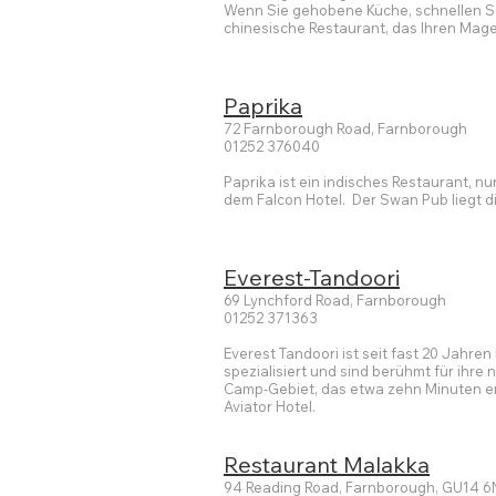
Wenn Sie gehobene Küche, schnellen Ser
chinesische Restaurant, das Ihren Mag
Paprika
72 Farnborough Road, Farnborough
01252 376040
Paprika ist ein indisches Restaurant, 
dem Falcon Hotel. Der Swan Pub liegt 
Everest-Tandoori
69 Lynchford Road, Farnborough
01252 371363
Everest Tandoori ist seit fast 20 Jahre
spezialisiert und sind berühmt für ihre 
Camp-Gebiet, das etwa zehn Minuten en
Aviator Hotel.
Restaurant Malakka
94 Reading Road, Farnborough, GU14 6