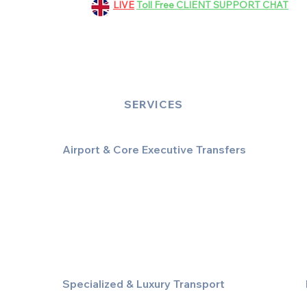
LIVE
Toll Free CLIENT SUPPORT CHAT
bookings@dinez.co.uk
customer.support@dinez.co.uk
SERVICES
Airport & Core Executive Transfers
Executive Airport Transfers
Corporate & Business Travel
Discreet HNW/Diplomatic Hire
Financial & Corporate Roadshows
Specialized & Luxury Transport
Executive Large Group Transfers