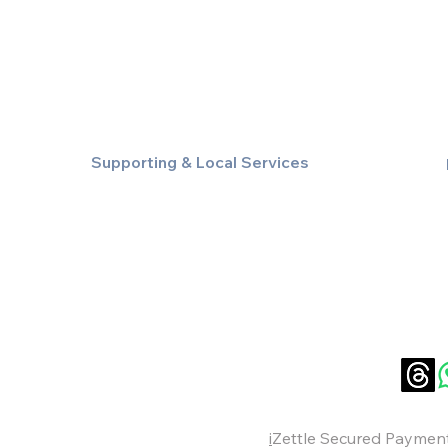
Executive Inter-City Travel
Special Event & Occasion Hire
Chauffeur By The Hour
Supporting & Local Services
Local Taxi Service (Dinez Local)
Secure Document/Parcel Transfer
Cruise Port Transfers
Payments:
i
Zettle Secured Payment