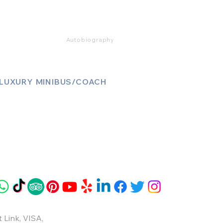
Mercedes S Class
Mercedes V Class (6,7,8)
Range Rover
Autobiography
LUXURY MINIBUS/COACH
Luxury Sprinter Jets
Luxury 12 Seater MiniBus
Luxury 13 Seater MiniBus
Luxury 16 Seater MiniBus
 Link
,
VISA
,