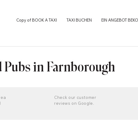
Copy of BOOK A TAXI
TAXI BUCHEN
EIN ANGEBOT BEK
d Pubs in Farnborough
rea
Check our customer
d
reviews on Google.