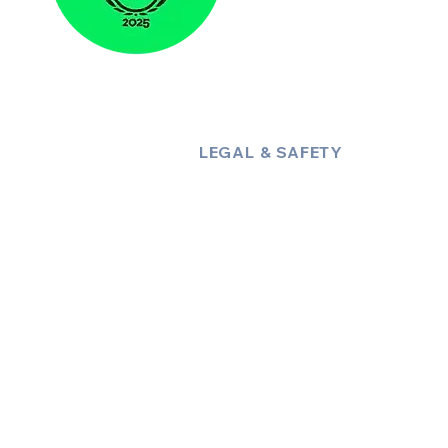
LEGAL & SAFETY
About Us
Policies
Privacy Policy
Terms & Conditions
Trust & Compliance
Industry Insights / Blog
Accessibility Statement