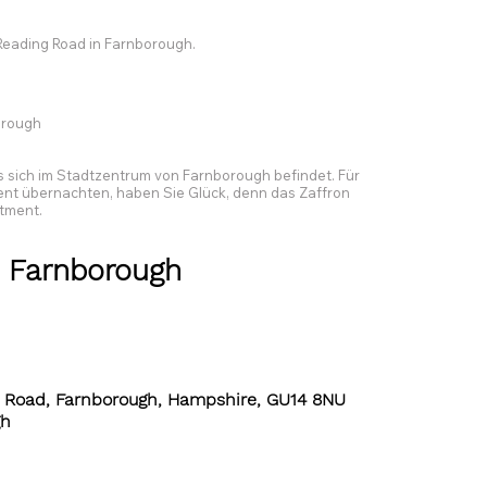
Reading Road in Farnborough.
borough
as sich im Stadtzentrum von Farnborough befindet. Für
ent übernachten, haben Sie Glück, denn das Zaffron
tment.
n Farnborough
 Road, Farnborough, Hampshire, GU14 8NU
gh