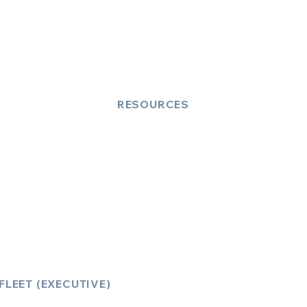
Rushmoor Borough Licensing
(Aldershot, Farnborough)
LICENSE NUMBER: 25/00699/TXOPR-1/5
RESOURCES
Account Log-In
FAQ
How to Book
Vehicle Ameneties
FLEET (EXECUTIVE)
Mercedes E Class