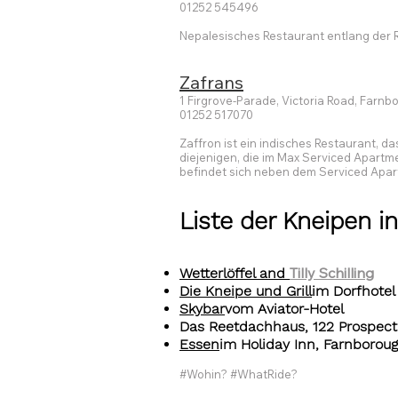
01252 545496
Nepalesisches Restaurant entlang der 
Zafrans
1 Firgrove-Parade, Victoria Road, Farn
01252 517070
Zaffron ist ein indisches Restaurant, d
diejenigen, die im Max Serviced Apartm
befindet sich neben dem Serviced Apar
Liste der Kneipen i
Tilly Schilling
Wetterlöffel and
Die Kneipe und Grill
im Dorfhotel
Skybar
vom Aviator-Hotel
Das Reetdachhaus, 122 Prospect
Essen
im Holiday Inn, Farnborou
#Wohin? #WhatRide?