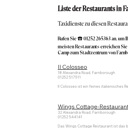
Liste der Restaurants in 
Taxidienste zu diesen Restaura
Rufen Sie ☎️ 01252 265363 an, um I
meisten Restaurants erreichen Sie 
Camp zum Stadtzentrum von Farnb
Il Colosseo
18 Alexandra Road, Farnborough
01252 517511
Il Colosseo ist ein feines italienisches 
Wings Cottage-Restauran
32 Alexandra Road, Farnborough
01252 544141
Das Wings Cottage Restaurant ist das b