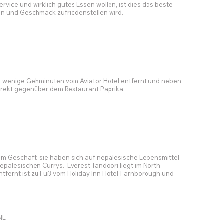
vice und wirklich gutes Essen wollen, ist dies das beste
en und Geschmack zufriedenstellen wird.
nur wenige Gehminuten vom Aviator Hotel entfernt und neben
direkt gegenüber dem Restaurant Paprika.
n im Geschäft, sie haben sich auf nepalesische Lebensmittel
nepalesischen Currys. Everest Tandoori liegt im North
tfernt ist zu Fuß vom Holiday Inn Hotel-Farnborough und
NL