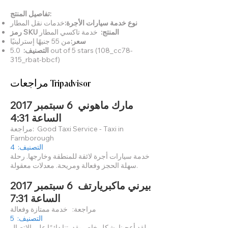
تفاصيل المنتج:
نوع خدمة سيارات الأجرة:
خدمات نقل المطار
رمز SKU المنتج:
خدمة تاكسي المطار
سعر:
من 55 جنيهًا إسترلينيًا
التصنيف:
5.0 out of 5 stars (108_cc78-
315_rbat-bbcf)
مراجعات Tripadvisor
مارك ماهوني 6 سبتمبر 2017
الساعة 4:31
مراجعة: Good Taxi Service - Taxi in
Farnborough
التصنيف: 4
خدمة سيارات أجرة لائقة للمنطقة وخارجها. رحلة
سهلة الحجز وفعالة ومريحة. معدلات معقولة.
بيرني ماكبريارتف 6 سبتمبر 2017
الساعة 7:31
مراجعة: خدمة ممتازة وفعالة
التصنيف: 5
لقد أعجبنا بشكل خاص بقدرتنا دائمًا على الاتصال