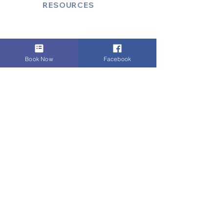
RESOURCES
Account Log-In
FAQ
How to Book
Book Now
Facebook
Vehicle Ameneties
FLEET (EXECUTIVE)
Mercedes E Class
Mercedes S Class
Mercedes V Class (6,7,8)
Range Rover
Autobiography
LUXURY MINIBUS/COACH