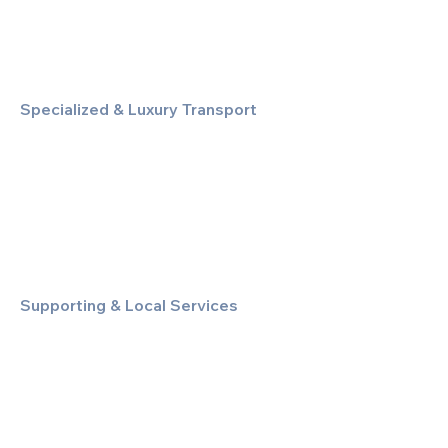
Financial & Corporate Roadshows
Specialized & Luxury Transport
Executive Large Group Transfers
Executive Inter-City Travel
Special Event & Occasion Hire
Chauffeur By The Hour
Supporting & Local Services
Local Taxi Service (Dinez Local)
Secure Document/Parcel Transfer
Cruise Port Transfers