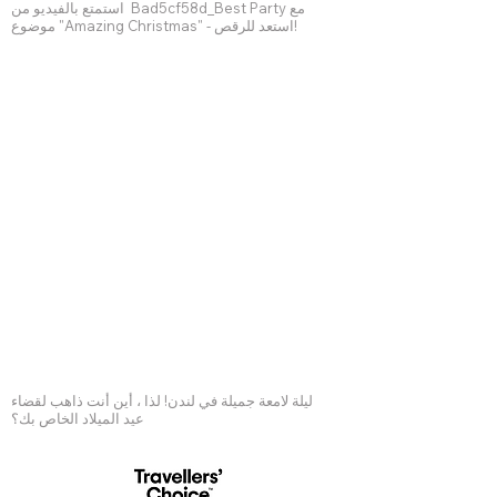
استمتع بالفيديو من Bad5cf58d_Best Party مع
موضوع "Amazing Christmas" - استعد للرقص!
ليلة لامعة جميلة في لندن! لذا ، أين أنت ذاهب لقضاء
عيد الميلاد الخاص بك؟