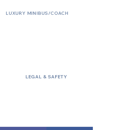
LUXURY MINIBUS/COACH
Luxury Sprinter Jets
Luxury 12 Seater MiniBus
Luxury 13 Seater MiniBus
Luxury 16 Seater MiniBus
LEGAL & SAFETY
About Us
Policies
Privacy Policy
Terms & Conditions
Trust & Compliance
Industry Insights / Blog