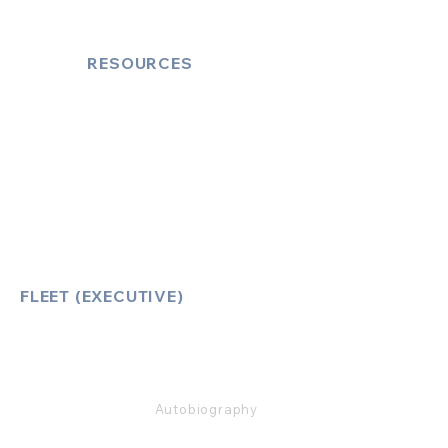
RESOURCES
Account Log-In
FAQ
How to Book
Vehicle Ameneties
FLEET (EXECUTIVE)
Mercedes E Class
Mercedes S Class
Mercedes V Class (6,7,8)
Range Rover
Autobiography