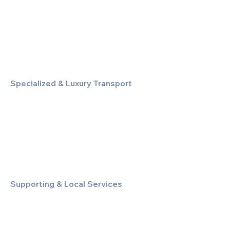
Corporate & Business Travel
Discreet HNW/Diplomatic Hire
Financial & Corporate Roadshows
Specialized & Luxury Transport
Executive Large Group Transfers
Executive Inter-City Travel
Special Event & Occasion Hire
Chauffeur By The Hour
Supporting & Local Services
Local Taxi Service (Dinez Local)
Secure Document/Parcel Transfer
Cruise Port Transfers